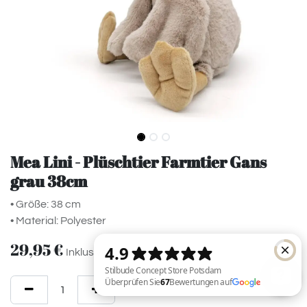
Mea Lini - Plüschtier Farmtier Gans
grau 38cm
• Größe: 38 cm
• Material: Polyester
29,95
€
Inklusive MwSt.