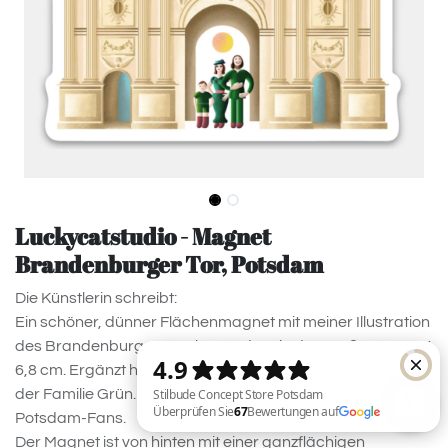
Luckycatstudio - Magnet
Brandenburger Tor, Potsdam
Die Künstlerin schreibt:
Ein schöner, dünner Flächenmagnet mit meiner Illustration
des Brandenburger Tors in Potsdam in der Größe 7,5 cm X
6,8 cm. Ergänzt habe ich das Motiv durch meine Illustration
der Familie Grün. ;-) Ein besonderes Geschenk für alle
Potsdam-Fans.
Der Magnet ist von hinten mit einer ganzflächigen