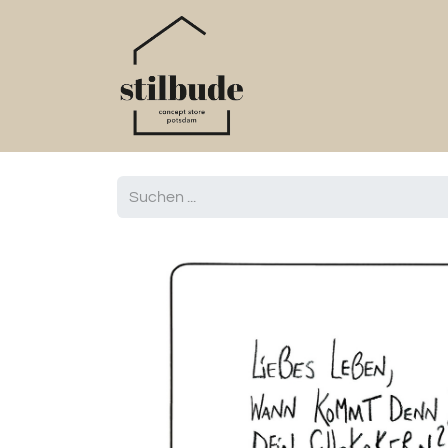
Home
Online S