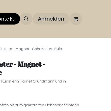
 uns
ontakt
Über unsere Marken
Anmelden
FAQ
 Geister - Magnet - Schokokern Eule
ster - Magnet -
e
 Künstlerin Harriet Grundmann und in
foto bis zum gekritzelten Liebesbrief einfach