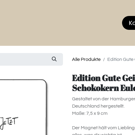
hop
MEMBERS CLUB
News & Events
Über
K
Alle Produkte
Edition Gute
Edition Gute Gei
Schokokern Eul
Gestaltet von der Hamburger
Deutschland hergestellt.
Maße: 7,5 x 9 cm
Der Magnet hält vom Lieblings