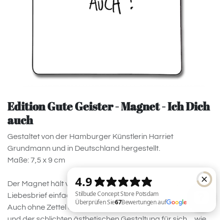
Edition Gute Geister - Magnet - Ich Dich
auch
Gestaltet von der Hamburger Künstlerin Harriet
Grundmann und in Deutschland hergestellt.
Maße: 7,5 x 9 cm
Der Magnet hält vom Lieblingsfoto bis zum gekritzelten
Liebesbrief einfach alles, was dir wichtig ist.
Auch ohne Zettel drunter wirkt er aufgrund seiner Größe
und der schlichten ästhetischen Gestaltung für sich ... wie