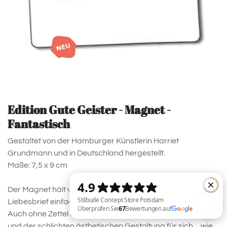
Edition Gute Geister - Magnet -
Fantastisch
Gestaltet von der Hamburger Künstlerin Harriet
Grundmann und in Deutschland hergestellt.
Maße: 7,5 x 9 cm
Der Magnet hält vom Lieblingsfoto bis zum gekritzelten
Liebesbrief einfach alles, was dir wichtig ist.
Auch ohne Zettel drunter wirkt er aufgrund seiner Größe
und der schlichten ästhetischen Gestaltung für sich ... wie