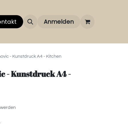
 uns
ontakt
Über unsere Marken
Anmelden
FAQ
ovic - Kunstdruck A4 - Kitchen
c - Kunstdruck A4 -
 werden
.