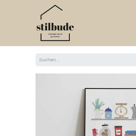
Home
Online S