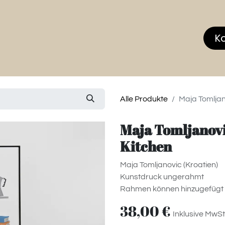
hop
MEMBERS CLUB
News & Events
Über
K
Alle Produkte
Maja Tomljan
Maja Tomljanovi
Kitchen
Maja Tomljanovic (Kroatien)
Kunstdruck ungerahmt
Rahmen können hinzugefügt
38,00
€
Inklusive MwSt