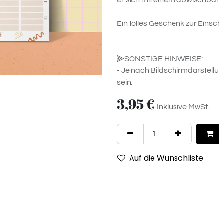
er sich mit einem abwischbaren
Ein tolles Geschenk zur Eins
⫸SONSTIGE HINWEISE:
- Je nach Bildschirmdarstell
sein.
3,95
€
Inklusive MwSt.
Auf die Wunschliste