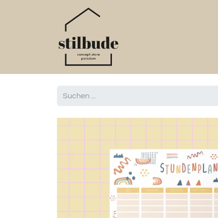
Home
Online S