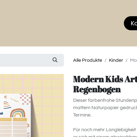
hop
MEMBERS CLUB
News & Events
Über
K
Alle Produkte
Kinder
Mo
Modern Kids Art
Regenbogen
Dieser farbenfrohe Stundenp
mattem Naturpapier gedruckt u
Termine.
Für noch mehr Langlebigkeit k