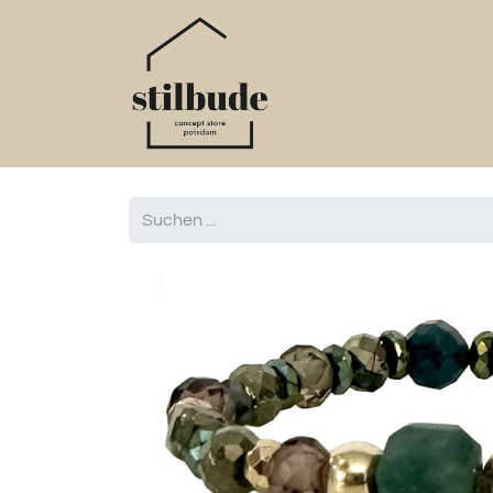
Home
Online S