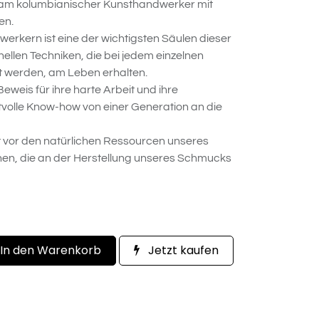
eam kolumbianischer Kunsthandwerker mit
en.
rkern ist eine der wichtigsten Säulen dieser
onellen Techniken, die bei jedem einzelnen
 werden, am Leben erhalten.
eweis für ihre harte Arbeit und ihre
tvolle Know-how von einer Generation an die
t vor den natürlichen Ressourcen unseres
en, die an der Herstellung unseres Schmucks
In den Warenkorb
Jetzt kaufen