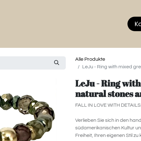
hop
MEMBERS CLUB
News & Events
Über
K
Alle Produkte
LeJu - Ring with mixed gr
LeJu - Ring with
natural stones a
FALL IN LOVE WITH DETAILS 
Verlieben Sie sich in den han
südamerikanischen Kultur un
Freiheit, Ihren eigenen Stil z