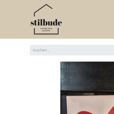
Home
Online S