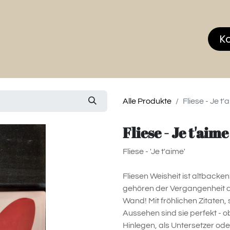
hop
MEMBERS CLUB
News & Events
Über
K
Alle Produkte
Fliese - Je t'
Fliese - Je t'aime
Fliese - 'Je t'aime'
Fliesen Weisheit ist altbacken
gehören der Vergangenheit an
Wand! Mit fröhlichen Zitaten
Aussehen sind sie perfekt -
Hinlegen, als Untersetzer ode