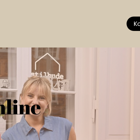
hop
MEMBERS CLUB
News & Events
Über
K
nline