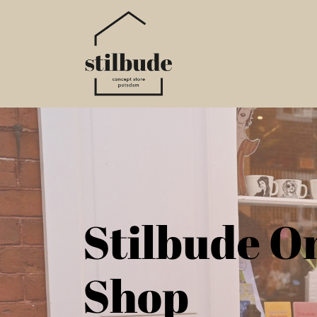
Home
Online S
Stilbude O
Shop