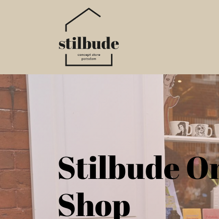
Home
Online S
Stilbude O
Shop