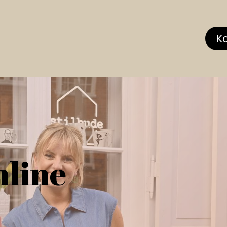
hop
MEMBERS CLUB
News & Events
Über
K
nline