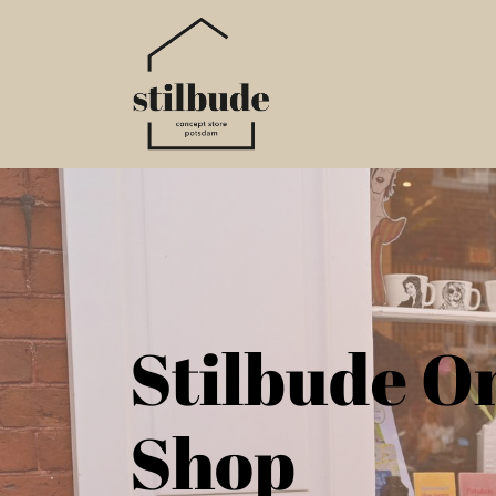
Home
Online S
Stilbude O
Shop