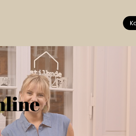
hop
MEMBERS CLUB
News & Events
Über
K
nline