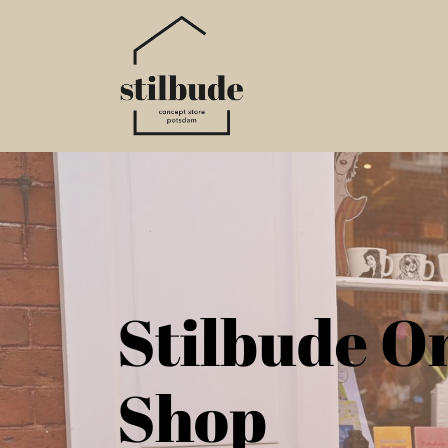
Home
Online S
Stilbude O
Shop