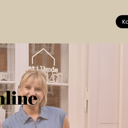
hop
MEMBERS CLUB
News & Events
Über
K
nline