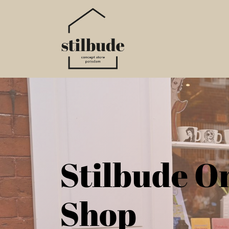
Home
Online S
Stilbude O
Shop