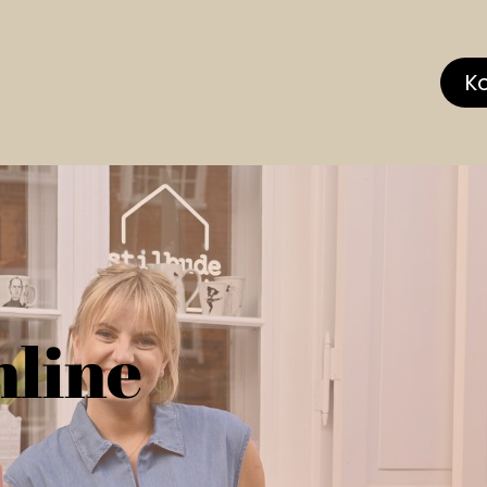
hop
MEMBERS CLUB
News & Events
Über
K
nline